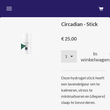
Ga
direct
naar
Circadian - Stick
de
hoofdinhoud
€ 25,00
In
winkelwagen
Deze hydrogel stick heeft
een lavendelgeur om te
kalmeren, stress te
minimaliseren en (diepere)
slaap te bevorderen.