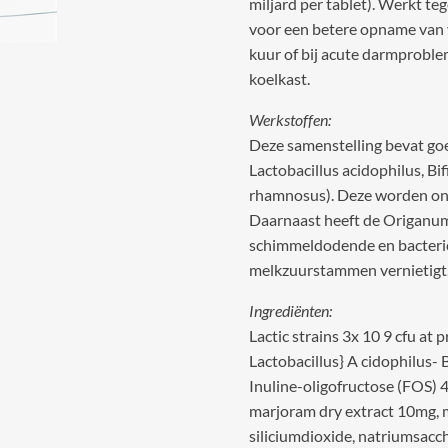
miljard per tablet). Werkt te
voor een betere opname van v
kuur of bij acute darmproble
koelkast.
Werkstoffen:
Deze samenstelling bevat go
Lactobacillus acidophilus, Bi
rhamnosus). Deze worden onde
Daarnaast heeft de Origanum 
schimmeldodende en bacteric
melkzuurstammen vernietigt
Ingrediënten:
Lactic strains 3x 10 9 cfu a
Lactobacillus} A cidophilus-
Inuline-oligofructose (FOS)
marjoram dry extract 10mg, m
siliciumdioxide, natriumsacc