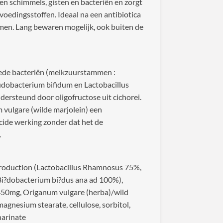
gen schimmels, gisten en bacteriën en zorgt
oedingsstoffen. Ideaal na een antibiotica
men. Lang bewaren mogelijk, ook buiten de
ede bacteriën (melkzuurstammen :
fidobacterium bifidum en Lactobacillus
rsteund door oligofructose uit cichorei.
vulgare (wilde marjolein) een
ide werking zonder dat het de
.
t production (Lactobacillus Rhamnosus 75%,
 Bi?dobacterium bi?dus ana ad 100%),
 450mg, Origanum vulgare (herba)/wild
agnesium stearate, cellulose, sorbitol,
harinate