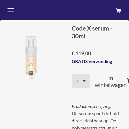
Ga
direct
naar
Code X serum -
de
30ml
hoofdinhoud
€ 119,00
GRATIS verzending
In
winkelwagen
Productomschrijving:
Dit serum spant de huid
direct zichtbaar op. De
polymeerstructruur uit