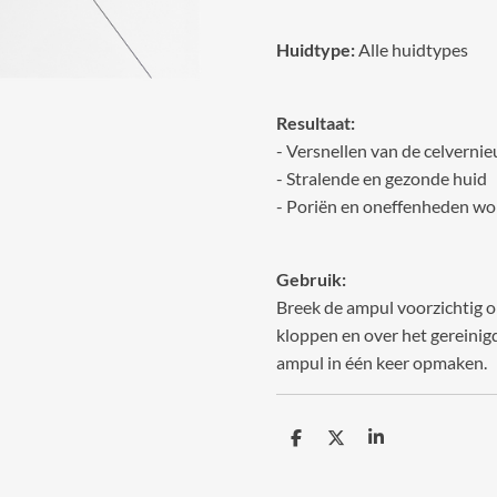
Huidtype:
Alle huidtypes
Resultaat:
- Versnellen van de celverni
- Stralende en gezonde huid
- Poriën en oneffenheden wo
Gebruik:
Breek de ampul voorzichtig o
kloppen en over het gereinigd
ampul in één keer opmaken.
D
D
S
e
e
h
l
e
a